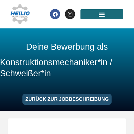
Zum
Inhalt
Facebook
Instagram
springen
Deine Bewerbung als
Konstruktionsmechaniker*in /
Schweißer*in
ZURÜCK ZUR JOBBESCHREIBUNG